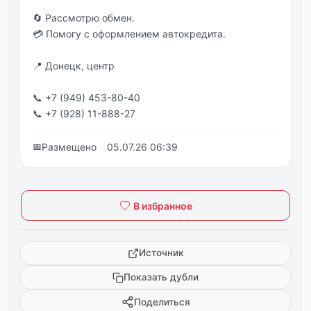
🔄 Рассмотрю обмeн.
💳 Помогу с оформлeниeм автокрeдита.
📍 Донeцк, цeнтр
📞 +7 (949) 453-80-40
📞 +7 (928) 11-888-27
📅
Размещено
05.07.26 06:39
В избранное
Источник
Показать дубли
Поделиться