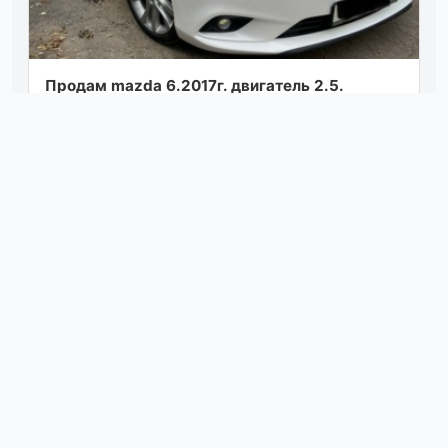
Продам mazda 6.2017г. двигатель 2.5.
пробег120 т. км. цена 1.8 мл. р.осмотр
донецк. от собственника. тл. +79498380816.
Посмотреть
05.08.26 08:46
Четыpка 2009 гoд 1.6 8кл 🔥🔥🔥цена 150 тыс