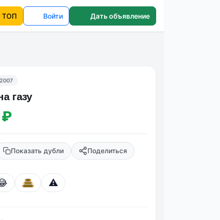
ТОП
Войти
Дать объявление
2007
 на газу
 ₽
Показать дубли
Поделиться
😂
⚠️