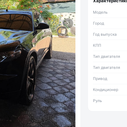
Характеристик
Модель
Город
Год выпуска
КПП
Тип двигателя
Тип двигателя
Привод
Кондиционер
Руль
Фото №2