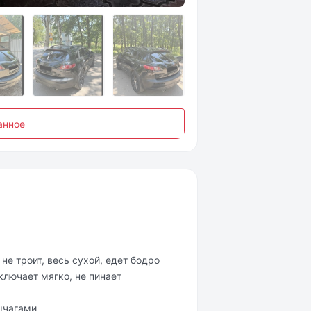
анное
не троит, весь сухой, едет бодро
ключает мягко, не пинает
ычагами