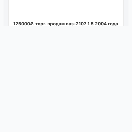
125000₽. торг. продам ваз-2107 1.5 2004 года
в отличном тех состоянии. газ- метан
зарегистрирован. кузов крепкий. лонжер...
Посмотреть
сегодня в 10:08
Kia sportage iv 2016 г. в. 2.0 акпп передний
привод. пробег 170.000 автомобиль в