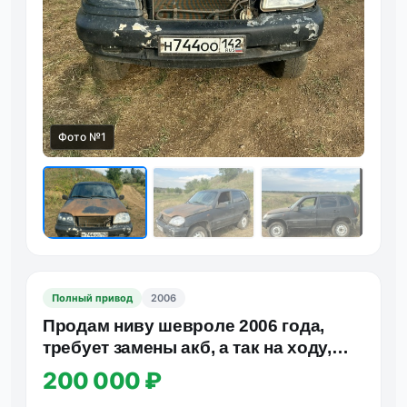
Фото №1
Фот
Полный привод
2006
Продам ниву шевроле 2006 года,
требует замены акб, а так на ходу,
передняя ходовка перебра…
200 000 ₽