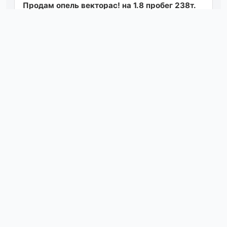
Продам опель векторас! на 1.8 пробег 238т.
км. двс с механической коробкой передач.
мотор работает превосходно. машина о...
Посмотреть
вчера в 18:38
Гбо, автозапуск, двигатель под замену,
перескок цепи 300 000 руб. +79490482719
Посмотреть
вчера в 14:33