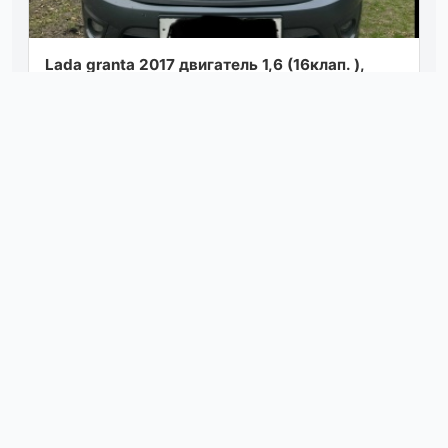
Lada granta 2017 двигатель 1,6 (16клап. ),
кондиционер, 2 подушки безопасности, 4
стеклоподъемника, доводчики стекл, сиг...
Посмотреть
сегодня в 04:30
Продам приора 1 год 10 есть кондиционер ✅
хорошие led фары в стиле bmw✅ 16-е литые