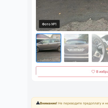
Фото №1
В избр
⚠️
Внимание!
Не переводите предоплату и н