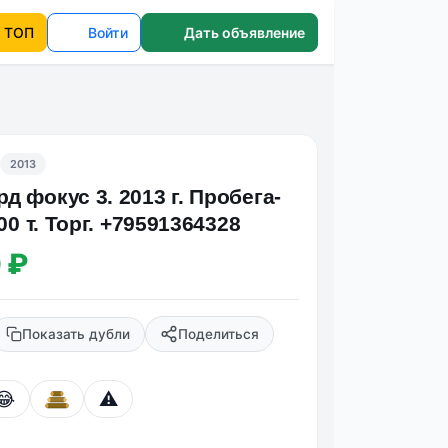
ТОП
Войти
Дать объявление
2013
 фокус 3. 2013 г. Пробега-
900 т. Торг. +79591364328
 ₽
Показать дубли
Поделиться
😂
⚠️