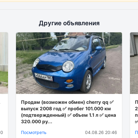
Другие объявления
.
Продам (возможен обмен) cherry qq ✅
П
выпуск 2008 год ✅ пробег 101.000 км
2
(подтвержденный) ✅ объем 1.1 л ✅ цена
п
320.000 ру...
✅
00
Посмотреть
04.08.26 20:46
П