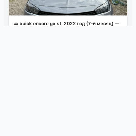
🚗 buick encore gx st, 2022 год (7‑й месяц) —
отличный компактный кроссовер в макеевке!
приезжайте на осмотр в район ханж...
Посмотреть
вчера в 08:07
Продам каен🚀 машина в хорошем
состоянии! вложено много денег-новые