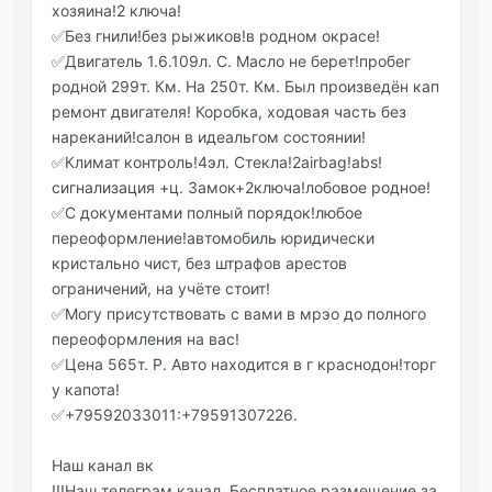
хозяина!2 ключа!
✅Без гнили!без рыжиков!в родном окрасе!
✅Двигатель 1.6.109л. С. Масло не берет!пробег
родной 299т. Км. На 250т. Км. Был произведён кап
ремонт двигателя! Коробка, ходовая часть без
нареканий!салон в идеальгом состоянии!
✅Климат контроль!4эл. Стекла!2airbag!abs!
сигнализация +ц. Замок+2ключа!лобовое родное!
✅С документами полный порядок!любое
переоформление!автомобиль юридически
кристально чист, без штрафов арестов
ограничений, на учёте стоит!
✅Могу присутствовать с вами в мрэо до полного
переоформления на вас!
✅Цена 565т. Р. Авто находится в г краснодон!торг
у капота!
✅+79592033011:+79591307226.
Наш канал вк
!!!Наш телеграм канал. Бесплатное размещение за