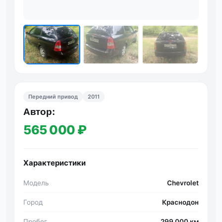
Фот
Передний привод
2011
Автор:
565 000 ₽
Характеристики
Модель
Chevrolet
Город
Краснодон
Пробег
299 000 км