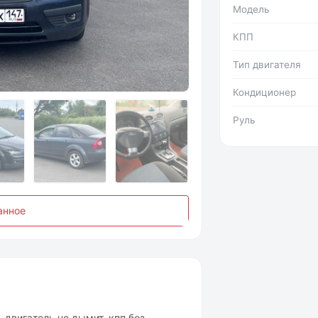
Модель
КПП
Тип двигателя
Фото №2
Кондиционер
Руль
анное
 двигaтeль нe дымит, кпп бeз