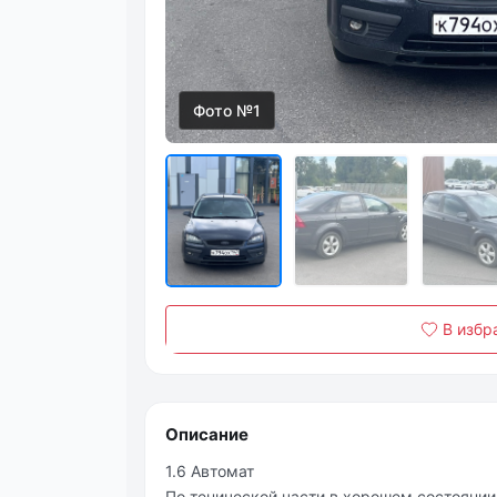
Фото №1
В избр
Описание
1.6 Автoмат
Πo тeничecкoй чаcти в хopoшeм сoстoянии,