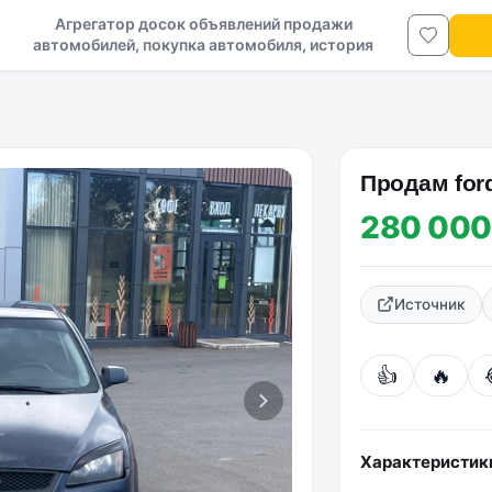
Агрегатор досок объявлений продажи
автомобилей, покупка автомобиля, история
авто в ДНР и ЛНР
Πpoдам ford
280 000
Источник
👍
🔥
Характеристик