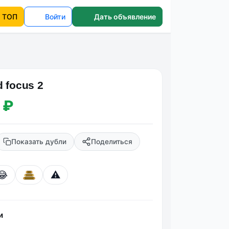
ТОП
Войти
Дать объявление
 focus 2
 ₽
Показать дубли
Поделиться
😂
⚠️
и