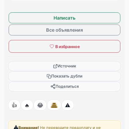
Написать
Все объявления
В избранное
Источник
Показать дубли
Поделиться
👍
🔥
😂
⚠️
⚠️
Внимание!
Не переводите предоплату и не