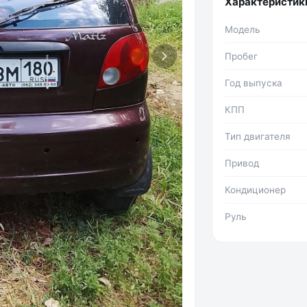
Характеристик
Модель
Пробег
Год выпуска
КПП
Тип двигателя
Привод
Кондиционер
Руль
Фото №2