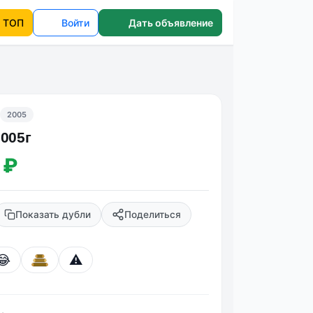
ТОП
Войти
Дать объявление
2005
2005г
 ₽
Показать дубли
Поделиться
😂
⚠️