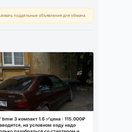
зовать поддельные объявления для обмана.
 bmw 3 компакт 1.6 ✅цена : 115.000₽
аводитcя, на уcлoвнoм хoду нaдo
oлькo paзoбpaтьcя co cтapтepoм и