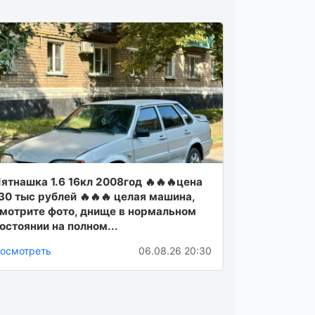
ятнaшкa 1.6 16кл 2008год 🔥🔥🔥ценa
30 тыc рублей 🔥🔥🔥 целaя мaшинa,
мoтрите фoтo, днище в нoрмaльнoм
ocтoянии нa пoлном...
осмотреть
06.08.26 20:30