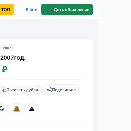
ТОП
Войти
Дать объявление
2007
 2007год.
 ₽
Показать дубли
Поделиться
😂
⚠️