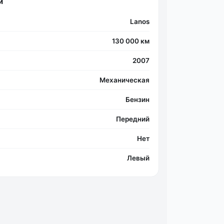
и
Lanos
130 000 км
Фо
2007
Механическая
Бензин
Передний
Нет
Левый