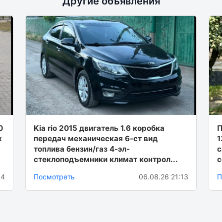
Другие объявления
0
Kia rio 2015 двигатель 1.6 коробка
Π
х
передач механическая 6-ст вид
1
топлива бензин/газ 4-эл-
c
стеклоподъемники климат контрол...
c
14
Посмотреть
06.08.26 21:13
П