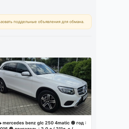
зовать поддельные объявления для обмана.
 mercedes benz glc 250 4matic 🟢 год :
016 🟢 двигатель : 2.0 л / 211л. с /