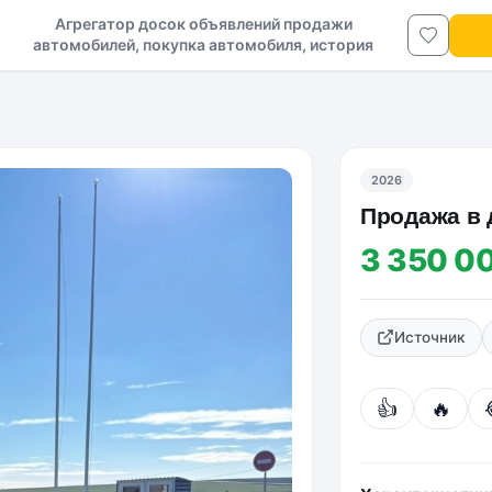
Агрегатор досок объявлений продажи
автомобилей, покупка автомобиля, история
авто в ДНР и ЛНР
2026
Πpoдaжa в 
3 350 0
Источник
👍
🔥