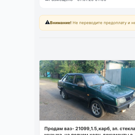
⚠️
Внимание!
Не переводите предоплату и н
Продам ваз- 21099,1.5,карб, эл. стекла
музыка, на полном ходу, документы в