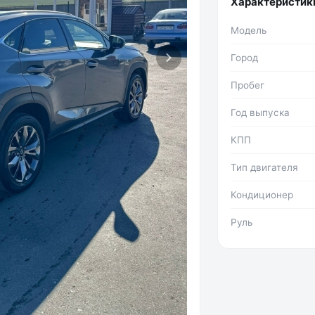
Характеристик
Модель
Город
Пробег
Год выпуска
КПП
Тип двигателя
Кондиционер
Руль
Фото №2