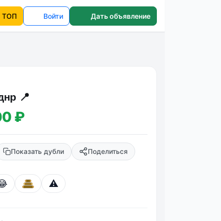
ТОП
Войти
Дать объявление
днр 📍
00 ₽
Показать дубли
Поделиться
😂
⚠️