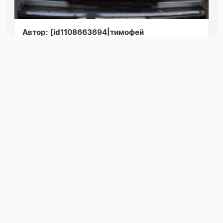
Автор: [id1108663694|тимофей
александрович] срочно продам автомобиль
ваз 2107 на полном ходу мотор работает
отлично кпп...
Посмотреть
сегодня в 14:00
Автор: [id593140702|владимир гаврилов]