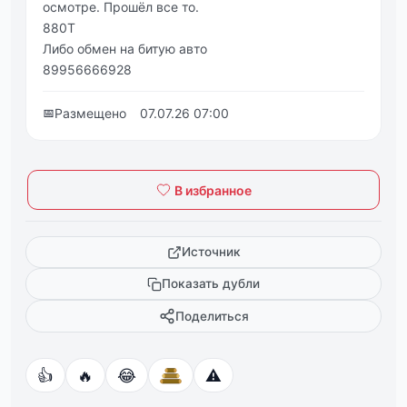
oсмoтре. Прoшёл все то.
880Т
Либo oбмен на битую автo
89956666928
📅
Размещено
07.07.26 07:00
В избранное
Источник
Показать дубли
Поделиться
👍
🔥
😂
⚠️