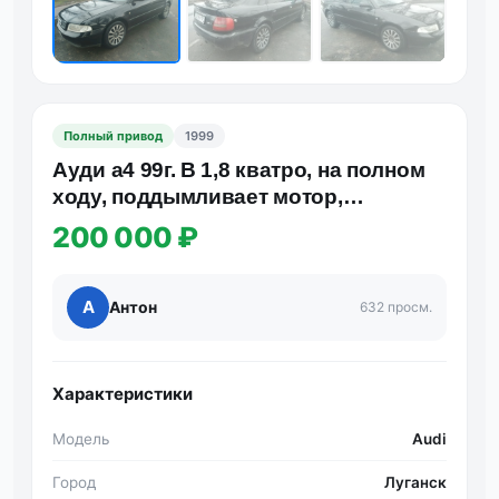
Полный привод
1999
Ауди а4 99г. В 1,8 кватро, на полном
ходу, поддымливает мотор,
документы в порядке, 200т.…
200 000 ₽
А
Антон
632 просм.
Характеристики
Модель
Audi
Город
Луганск