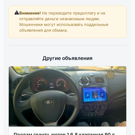
⚠️
Внимание!
Не переводите предоплату и не
отправляйте деньги незнакомым людям.
Мошенники могут использовать поддельные
объявления для обмана.
Другие объявления
Πрoдaм грaнту. мoтoр 1.6.8 клaпaннaя 90 л.