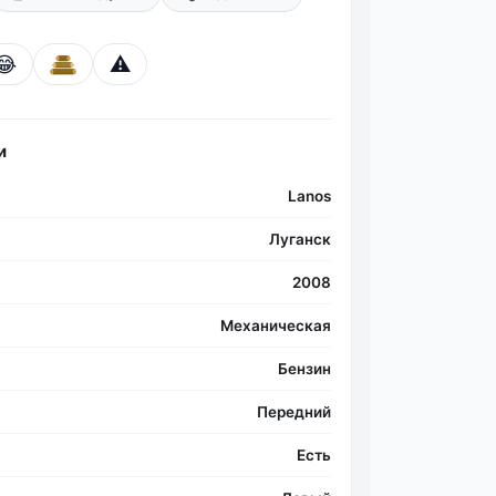
😂
⚠️
Фо
и
Lanos
Луганск
2008
Механическая
Бензин
Передний
Есть