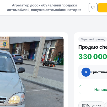
Агрегатор досок объявлений продажи
автомобилей, покупка автомобиля, история
авто в ДНР и ЛНР
Передний привод
Продаю chev
330 000
К
Кристин
Напис
Источник