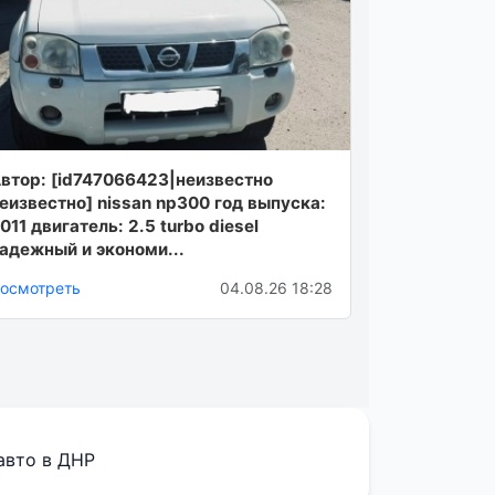
втор: [id747066423|неизвестно
еизвестно] nissan np300 год выпуска:
011 двигатель: 2.5 turbo diesel
адежный и экономи...
осмотреть
04.08.26 18:28
авто в ДНР