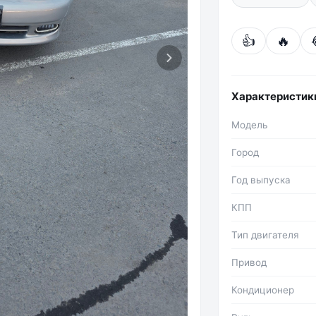
👍
🔥
Фото №2
Характеристик
Модель
Город
Год выпуска
КПП
Тип двигателя
Привод
Кондиционер