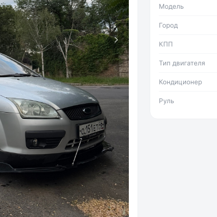
Модель
Город
КПП
Тип двигателя
Кондиционер
Руль
Фото №2