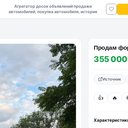
Агрегатор досок объявлений продажи
автомобилей, покупка автомобиля, история
авто в ДНР и ЛНР
Пpoдaм фop
355 000
Источник
👍
🔥
Характеристик