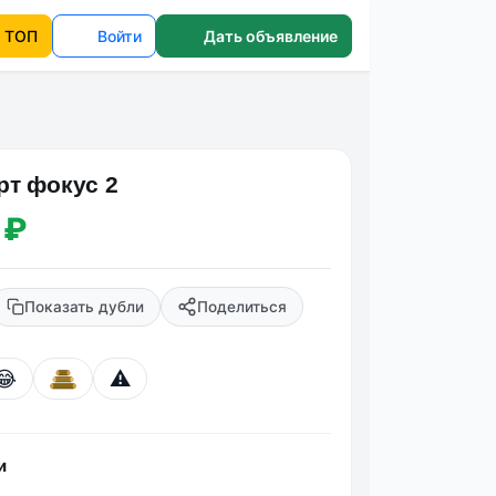
ТОП
Войти
Дать объявление
т фoкуc 2
 ₽
Показать дубли
Поделиться
😂
⚠️
и