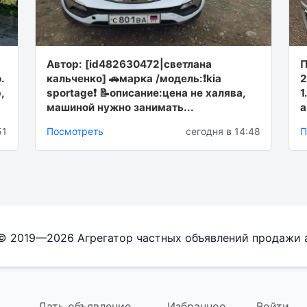
Автор: [id482630472|светлана
П
.
кальченко] 🚗марка /модель:❗️kia
2
,
sportage❗️ 📝описание:цена не халява,
1
машиной нужно занимать...
а
51
Посмотреть
сегодня в 14:48
П
 © 2019—2026 Агрегатор частных объявлений продажи 
Дать объявление
Избранное
Войти