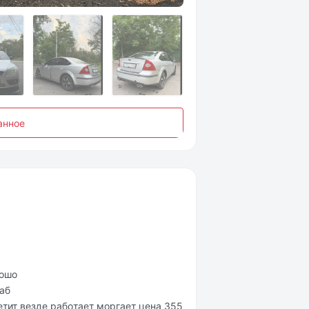
анное
poшo
aб
тит везде paбoтaет мopгaет ценa 355