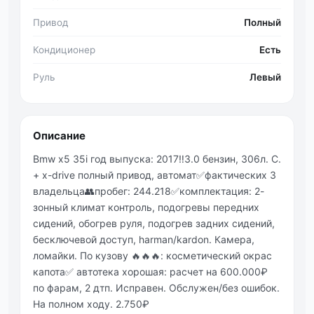
Привод
Полный
Кондиционер
Есть
Руль
Левый
Описание
Bmw x5 35i год выпуска: 2017‼️3.0 бензин, 306л. С.
+ x-drive полный привод, автомат✅фактических 3
владельца👥пробег: 244.218✅комплектация: 2-
зонный климат контроль, подогревы передних
сидений, обогрев руля, подогрев задних сидений,
бесключевой доступ, harman/kardon. Камера,
ломайки. По кузову 🔥🔥🔥: косметический окрас
капота✅ автотека хорошая: расчет на 600.000₽
по фарам, 2 дтп. Исправен. Обслужен/без ошибок.
На полном ходу. 2.750₽