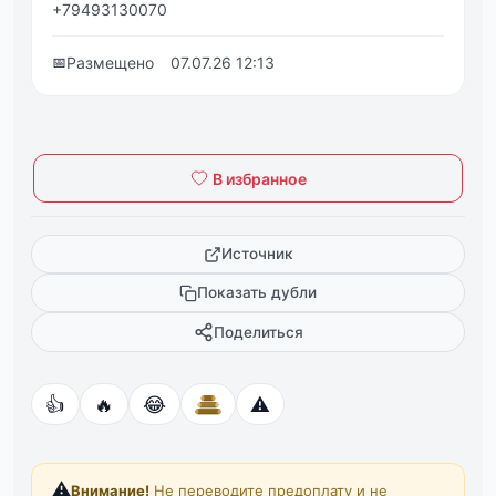
+79493130070
📅
Размещено
07.07.26 12:13
В избранное
Источник
Показать дубли
Поделиться
👍
🔥
😂
⚠️
⚠️
Внимание!
Не переводите предоплату и не