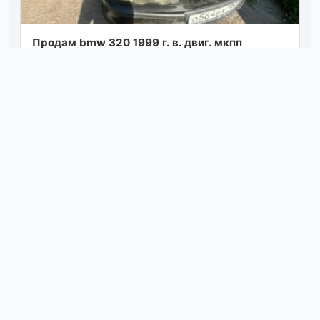
Продам bmw 320 1999 г. в. двиг. мкпп
чувствуют себя отлично цену вижу 270 тысяч
рублей👍 кузов потрепан годами но все еще...
Посмотреть
05.08.26 14:50
Цена: 545.000 ❗️газ пропан(вписан)/бензин❗️
chevrolet lacetti. шевроле лачетти 1.6, мех.
2007г. по факту 1 владелец. южн...