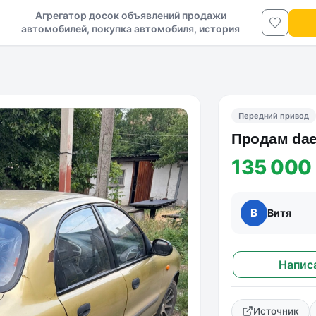
Агрегатор досок объявлений продажи
автомобилей, покупка автомобиля, история
авто в ДНР и ЛНР
Передний привод
Продам daew
135 000
В
Витя
Напис
Источник