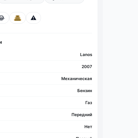
😂
⚠️
и
Lanos
2007
Механическая
Бензин
Газ
Передний
Нет
Фо