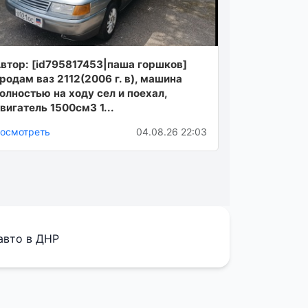
втор: [id795817453|паша горшков]
родам ваз 2112(2006 г. в), машина
олностью на ходу сел и поехал,
вигатель 1500см3 1...
осмотреть
04.08.26 22:03
авто в ДНР