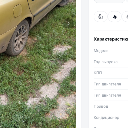
👍
🔥
Характеристик
Модель
Год выпуска
КПП
Тип двигателя
Тип двигателя
Привод
Кондиционер
Фото №2