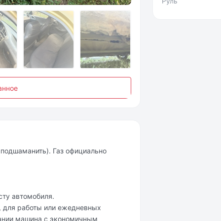
Руль
анное
до подшаманить). Газ официально
сту автомобиля.
, для работы или ежедневных
вании машина с экономичным