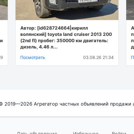
Автор: [id628724664|кирилл
А
волянский] toyota land cruiser 2013 200
п
 и
(2nd fl) пробег: 350000 км двигатель:
п
дизель, 4.46 л...
д
29
Посмотреть
03.08.26 21:34
П
 © 2019—2026 Агрегатор частных объявлений продажи 
Дать объявление
Избранное
Войти