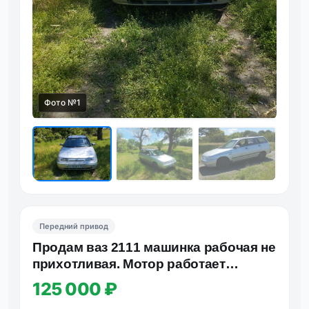
Фото №1
Фот
Передний привод
Продам ваз 2111 машинка рабочая не
прихотливая. Мотор работает
хорошо не дымит не троит, к…
125 000 ₽