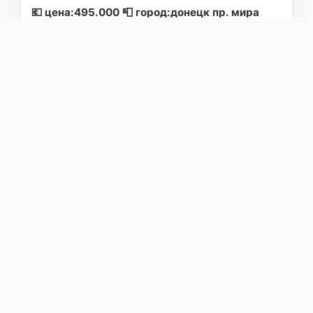
💶 цена:495.000 📮 город:донецк пр. мира
52а 🚘 марка / модель: chevrolet lacetti 📅 год
выпуска:2008 📊 пробег:236.000км ⛽ д...
Посмотреть
05.08.26 20:21
Автор: [id327807433|lex sergeevich] продам
пассат б5 2001г мотор azm 2.0 установлен
контрактный мотор пробег 185000 км т...
Посмотреть
05.08.26 18:04