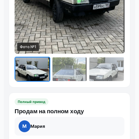
Фото №1
Фот
Полный привод
Продам на полном ходу
М
Мария