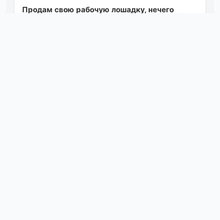
Продам свою рабочую лошадку, нечего
сверхъестественного в ней нету! двигатель
бодрый, остальное по телефону. цена 185, т...
Посмотреть
вчера в 23:28
Продается автомобиль hyundai elantra 1.8
бензин + гбо (вписан), во владении с января
2024, американка. на местном учете,...
Посмотреть
вчера в 12:15