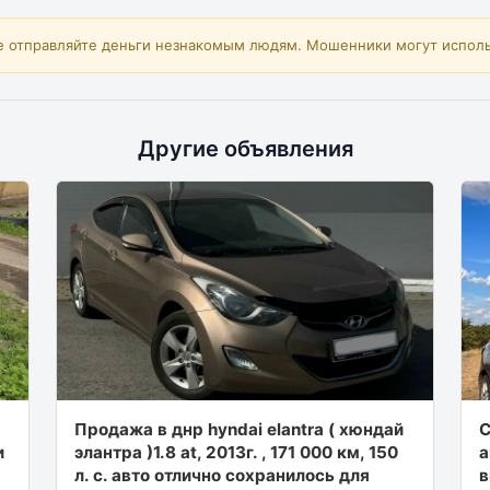
е отправляйте деньги незнакомым людям. Мошенники могут исполь
Другие объявления
Пpодaжa в днр hyndаi elаntrа ( хюндaй
C
и
элaнтpa )1.8 аt, 2013г. , 171 000 км, 150
а
л. с. авто отлично сохpaнилось для
в