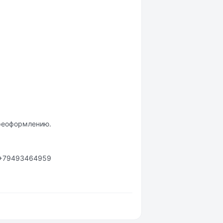
ереоформлению.
а +79493464959