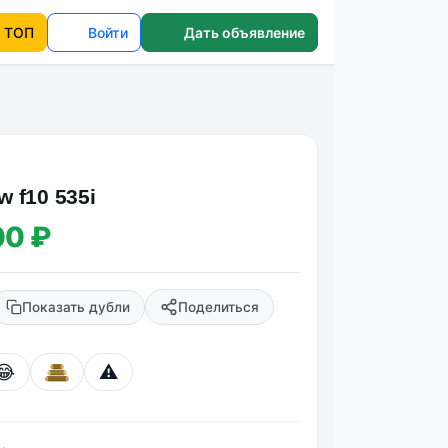
ТОП
Войти
Дать объявление
 f10 535i
00 ₽
Показать дубли
Поделиться
😂
⚠️