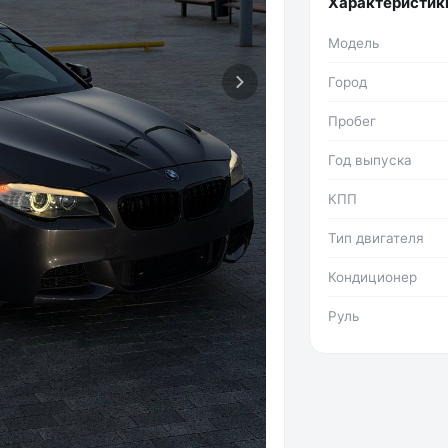
Характеристик
Модель
Город
Пробег
Год выпуска
КПП
Тип двигателя
Кондиционер
Руль
Фото №2