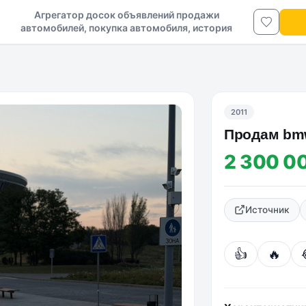
Агрегатор досок объявлений продажи
автомобилей, покупка автомобиля, история
авто в ДНР и ЛНР
2011
Продам bmw
2 300 0
Источник
👍
🔥