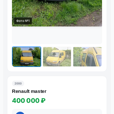
Фото №1
Фот
2000
Renault master
400 000 ₽