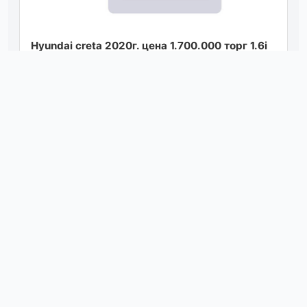
Hyundai creta 2020г. цена 1.700.000 торг 1.6i
(123 л. с.) автоматическая привод передний
пробег 87 тыс один хозяин хорош...
Посмотреть
сегодня в 10:40
Рено. клио. 2010г. 1'6. бензин.
автоматическая. кпп климат контроль. авто.