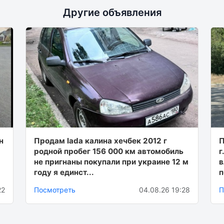
Другие объявления
н
Продам lada калина хечбек 2012 г
П
родной пробег 156 000 км автомобиль
г
не пригнаны покупали при украине 12 м
в
году я единст...
п
22
Посмотреть
04.08.26 19:28
П