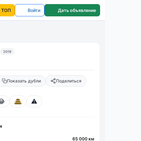
ТОП
Войти
Дать объявление
2019
Показать дубли
Поделиться
😂
⚠️
и
65 000 км