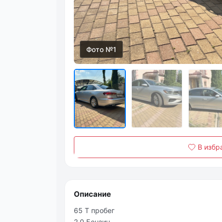
Фото №1
В избр
Описание
65 Т пробег
2.0 Бензин