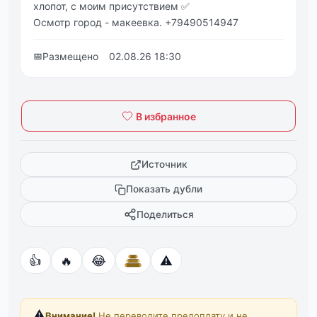
хлопот, с моим присутствием ✅
Осмотр город - макеевка. +79490514947
📅
Размещено
02.08.26 18:30
В избранное
Источник
Показать дубли
Поделиться
👍
🔥
😂
⚠️
⚠️
Внимание!
Не переводите предоплату и не