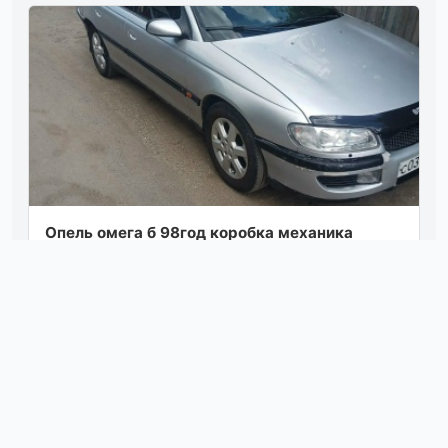
Опель омега б 98год коробка механика
техосмотр пройден и тд, цена 200000₽
макеевка тел +79590139432
Посмотреть
07.08.26 02:30