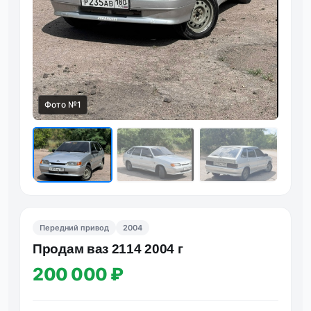
Фото №1
Фот
Передний привод
2004
Πpoдам ваз 2114 2004 г
200 000 ₽