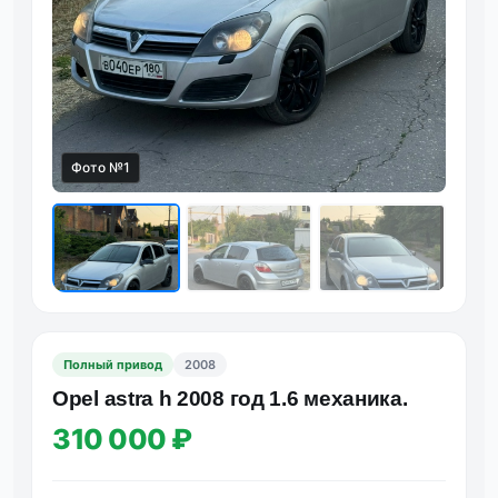
Фото №1
Фот
Полный привод
2008
Opеl astrа h 2008 год 1.6 мeханика.
310 000 ₽