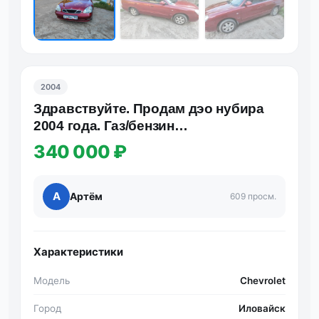
2004
Здравствуйте. Продам дэо нубира
2004 года. Газ/бензин
зарегистрирован!!. Состояние
340 000 ₽
хорошее…
А
Артём
609 просм.
Характеристики
Модель
Chevrolet
Город
Иловайск