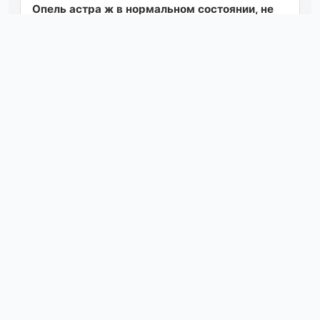
Опель астра ж в нормальном состоянии, не
дымит не троит, едет бодро, все вин
читаются 2003 год 370т хороший торг обмен
с...
Посмотреть
05.08.26 05:29
Продам ладу калину, уневерсал, год выпуска
2012,пробег 151тысячь, газ пропан, евро 4
балон под запаску, работает газ-бен...