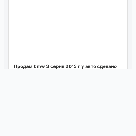
Продам bmw 3 серии 2013 г у авто сделано
полное то, заменен вальвотроник,
установлена новая турбина. любые проверки,
в м...
Посмотреть
вчера в 18:15