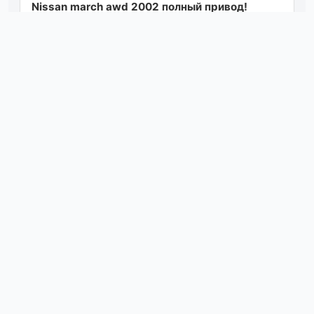
Nissan march awd 2002 полный привод!
автоматическая коробка передач
кондиционер и надежный двигатель объемом
1.2 литра а...
Посмотреть
07.08.26 19:32
Продам ниссан альмера по технической
части всё работает исправно, машина на
полном ходу, на титановых дисках, салон в
хо...