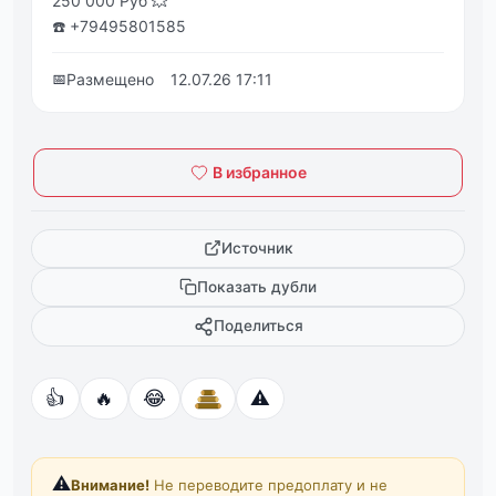
250 000 Руб 💥
☎️ +79495801585
📅
Размещено
12.07.26 17:11
В избранное
Источник
Показать дубли
Поделиться
👍
🔥
😂
⚠️
⚠️
Внимание!
Не переводите предоплату и не