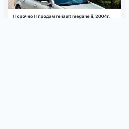
‼️ срочно ‼️ продам renault megane ii, 2004г.
мотор 1.6,коробка механика. автомобиль в
достойном состоянии для своих лет...
Посмотреть
вчера в 18:16
Продам мерседес с180 на автомате,1998
года выпуска авто на полном ходу, по мотору
все нормально, коробка не пинается, по...