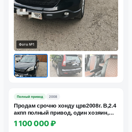
Фото №1
Фот
Полный привод
2008
Продам срочно хонду црв2008г. В,2.4
акпп полный привод, один хозяин,
состояние отличное, х…
1 100 000 ₽