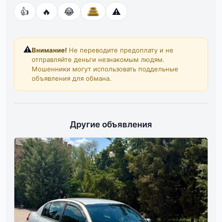
👍
🔥
😂
⚠️
⚠️
Внимание!
Не переводите предоплату и не
отправляйте деньги незнакомым людям.
Мошенники могут использовать поддельные
объявления для обмана.
Другие объявления