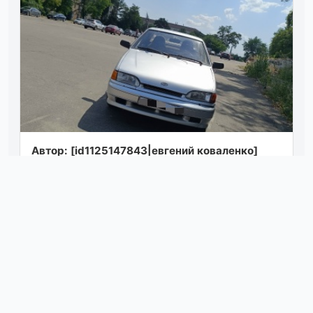
Автор: [id1125147843|евгений коваленко]
продам ваз 2115 год 2008 авто на полном
увереном ходу каждый день
передвигается...
Посмотреть
07.08.26 17:50