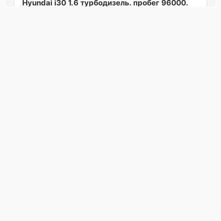
Hyundai i30 1.6 турбодизель. пробег 96000.
6ст мкпп 2011 г. 900 000₽, желательно обмен.
Посмотреть
04.08.26 12:15
Продам daewoo nubira 1 1998 г под
восстановление или разбор. по кузову живая.
мотор работает отлично коробка тоже.
своим...
Посмотреть
04.08.26 12:13