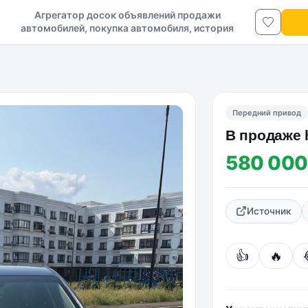
Агрегатор досок объявлений продажи
автомобилей, покупка автомобиля, история
авто в ДНР и ЛНР
Передний привод
В продaже h
580 000
Источник
👍
🔥