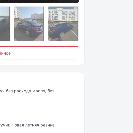
анное
хо, без рacходa мacлa, бeз
тучит. Новая лeтняя peзина