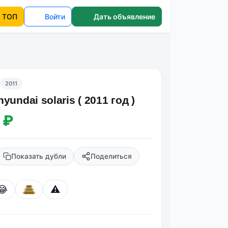
ТОП
Войти
Дать объявление
2011
yundai solaris ( 2011 год )
 ₽
Показать дубли
Поделиться
😂
⚠️