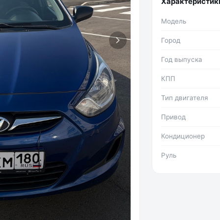
Характеристик
Модель
Город
Год выпуска
КПП
Тип двигателя
Привод
Кондиционер
Руль
Фото №2