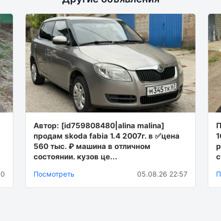
Автор: [id759808480|alina malina]
П
продам skoda fabia 1.4 2007г. в ✅цена
1
560 тыс. ₽ машина в отличном
р
состоянии. кузов це...
с
10
Посмотреть
05.08.26 22:57
П