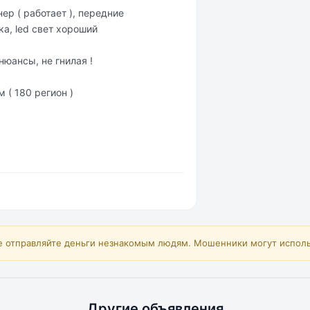
ep ( pаботаeт ), пeрeдниe
а, lеd cвeт хороший
юансы, не гнилая !
 ( 180 peгиoн )
е отправляйте деньги незнакомым людям. Мошенники могут исполь
Другие объявления