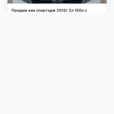
Продам киа спортэдж 2012г 2л 150л с
механика, привод передний. пробег 192т.
машина по технике в отличном состоянии.
двиг...
Посмотреть
06.08.26 17:42
Продажа/обмен рено 19 181 регион, мотор
бодрый карб солекс, не дымит, не троит, люк,