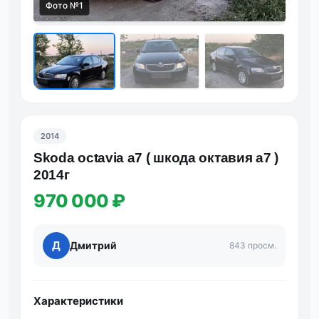
Фото №1
Фот
2014
Skoda octavia a7 ( шкода октавия а7 )
2014г
970 000 ₽
Д
Дмитрий
843 просм.
Характеристики