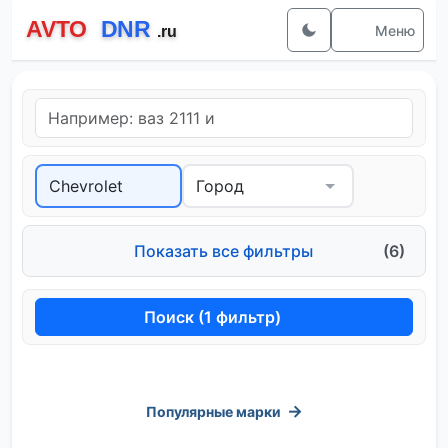
Меню
Показать все фильтры
(6)
Поиск (1 фильтр)
С фото
→
Популярные марки