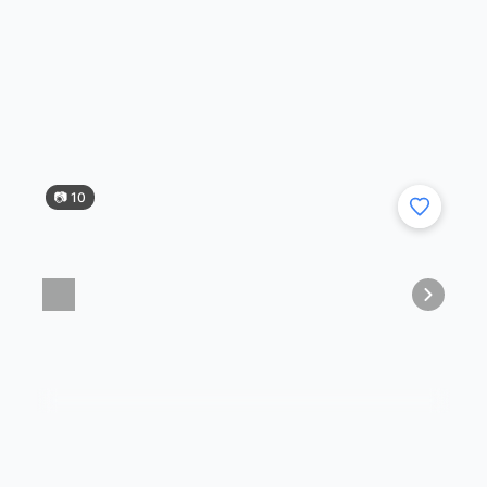
владельца. Комплектация executive Салон
кожаный. Машина любима и максимально
»
☞
у...
вчера в 07:30
📷 10
1 750 000 ₽
·
2014 год
·
241 838 км
✅Авто: honda cr-v iv ✅Год: 2014г ✅Пробег:
241838 км ✅Объем: 2.4 ✅Цена 1 750 000р
✅Контакт: тел. +7(949)375-07-91