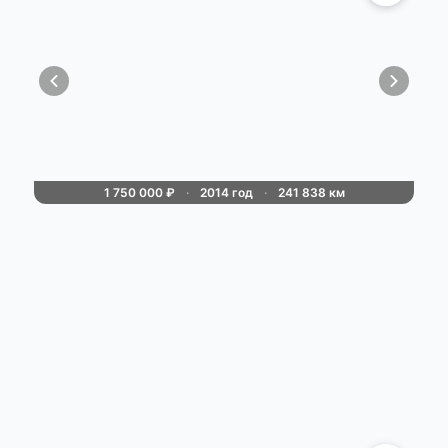
1 750 000 ₽
·
2014 год
·
241 838 км
✅Авто: honda cr-v iv ✅Год: 2014г ✅Пробег:
241838 км ✅Объем: 2.4 ✅Цена 1 750 000р
✅Контакт: тел. +7(949)375-07-91 По птс 2
владельца. Комплектация executive Салон
кожаный. Машина любима и максимально
»
☞
у...
04.08.26 16:33