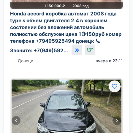
1 150 000 ₽
·
2008 год
Honda accord коробка автомат 2008 года
type s объем двигателя 2.4 в хорошем
состоянии без вложений автомобиль
полностью обслужен цена 1🍋150руб номер
телефона +79495925494 донецк 📞
»
☞
Звоните: +7(949)592...
Донецк
вчера в 23:11
📷 8