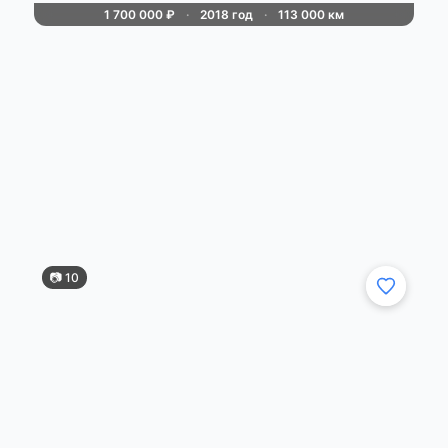
1 700 000 ₽
·
2018 год
·
113 000 км
🚘Honda civic х рестайлинг🚘 Год: 2018
Мотор: 1.5 турбо (182 л. С экономичный и
динамичный) Пробег: 113.000 км
Автомобиль полностью обслужен и не
требует никаких вложений, сел и поехал!
»
☞
✅В максимально...
Алексей
Макеевка
сегодня в 10:00
📷 10