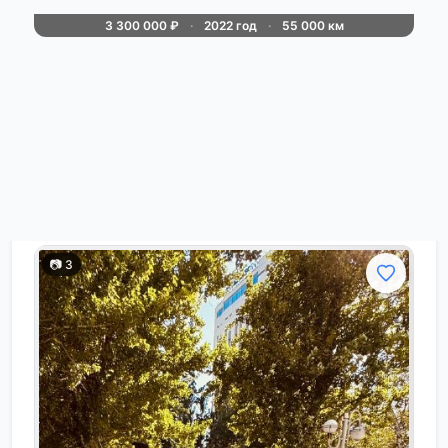
3 300 000 ₽
·
2022 год
·
55 000 км
Продается honda breeze. 2022г. 55 тыс.
Пробега 1,5т( 193 л. С. ). Самая
максимальная комплектация magic night
edition. Авто в идеальном состояние и
родном окрасе( морда затянута в броне
»
☞
пленку). В маш...
Алчевск
сегодня в 08:00
📷 3