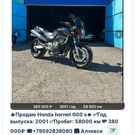
380 000 ₽
·
2001 год
·
58 000 км
🔥Продаю Honda hornet 600 s🔥 ✅Год
выпуска: 2001 ✅Пробег: 58000 км 💸 380
☞
000₽ ☎+79592838080 🏙 Алчевск