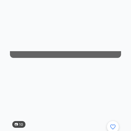
785 000 ₽
·
277 000 км
Honda accord 7 2.4 at exe 277.000км
785.000 Руб. Доедет куда угодно. Езжу
каждый день. Во владении 2 года. Spec:
спереди фултапы largus spec s с японии.
Сзади стойки modulo с занижением, тоже с
»
☞
японии...
04.08.26 18:38
📷 10